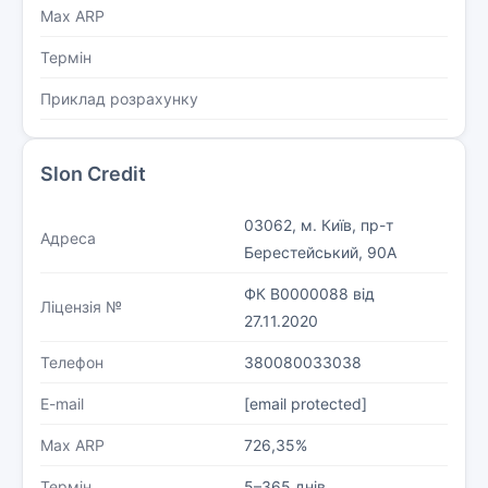
Max ARP
Термін
Приклад розрахунку
Slon Credit
03062, м. Київ, пр-т
Адреса
Берестейський, 90А
ФК В0000088 від
Ліцензія №
27.11.2020
Телефон
380080033038
E-mail
[email protected]
Max ARP
726,35%
Термін
5–365 днів