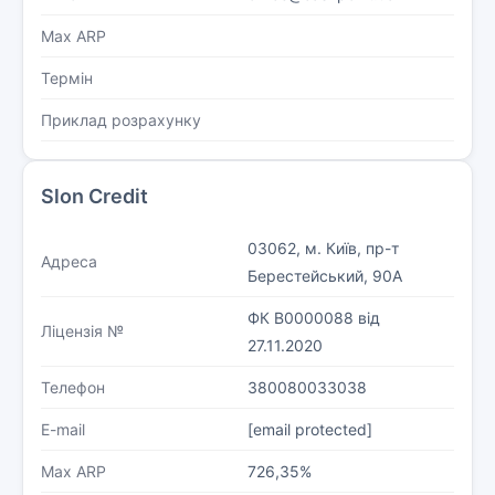
Max ARP
Термін
Приклад розрахунку
Slon Credit
03062, м. Київ, пр-т
Адреса
Берестейський, 90А
ФК В0000088 від
Ліцензія №
27.11.2020
Телефон
380080033038
E-mail
[email protected]
Max ARP
726,35%