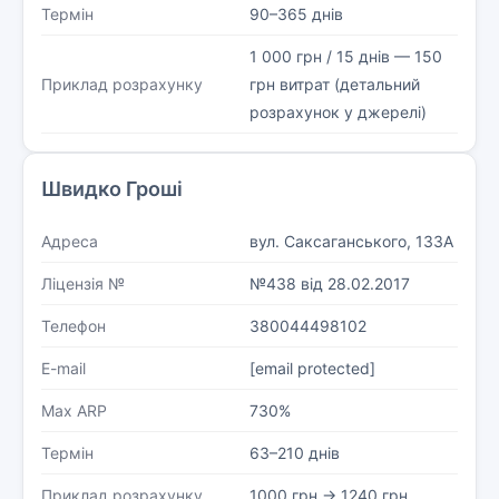
Термін
90–365 днів
1 000 грн / 15 днів — 150
Приклад розрахунку
грн витрат (детальний
розрахунок у джерелі)
Швидко Гроші
Адреса
вул. Саксаганського, 133А
Ліцензія №
№438 від 28.02.2017
Телефон
380044498102
E-mail
[email protected]
Max ARP
730%
Термін
63–210 днів
Приклад розрахунку
1000 грн → 1240 грн