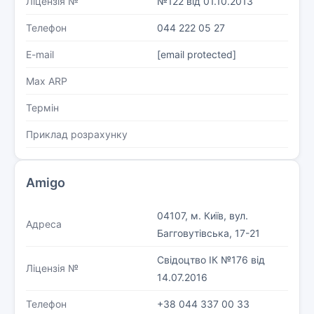
Ліцензія №
№122 від 01.10.2013
Телефон
044 222 05 27
E-mail
[email protected]
Max ARP
Термін
Приклад розрахунку
Amigo
04107, м. Київ, вул.
Адреса
Багговутівська, 17-21
Свідоцтво ІК №176 від
Ліцензія №
14.07.2016
Телефон
+38 044 337 00 33