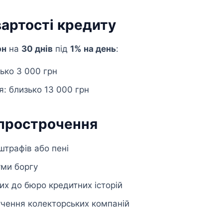
артості кредиту
рн
на
30 днів
під
1% на день
:
зько 3 000 грн
: близько 13 000 грн
 прострочення
трафів або пені
уми боргу
х до бюро кредитних історій
чення колекторських компаній