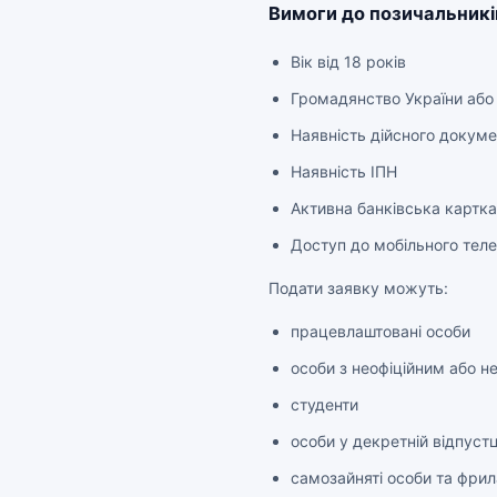
Вимоги до позичальникі
Вік від 18 років
Громадянство України або 
Наявність дійсного докуме
Наявність ІПН
Активна банківська картка
Доступ до мобільного теле
Подати заявку можуть:
працевлаштовані особи
особи з неофіційним або 
студенти
особи у декретній відпустц
самозайняті особи та фри