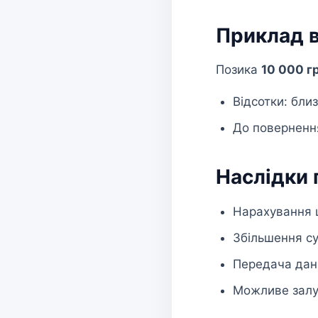
Приклад в
Позика
10 000 г
Відсотки: бли
До повернення
Наслідки
Нарахування ш
Збільшення с
Передача дани
Можливе залу