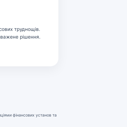
сових труднощів.
зважене рішення.
ціями фінансових установ та