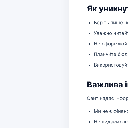
Як уникн
Беріть лише н
Уважно читайт
Не оформлюйт
Плануйте бюд
Використовуйт
Важлива 
Сайт надає інфор
Ми не є фіна
Не видаємо к