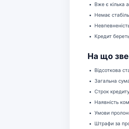
Вже є кілька 
Немає стабіл
Невпевненіст
Кредит берет
На що зв
Відсоткова ст
Загальна сум
Строк кредит
Наявність ком
Умови пролонг
Штрафи за пр