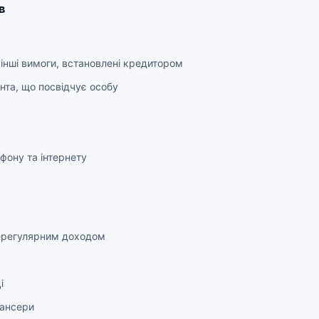
в
інші вимоги, встановлені кредитором
нта, що посвідчує особу
фону та інтернету
нерегулярним доходом
і
лансери