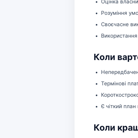
Оцінка власн
Розуміння ум
Своєчасне вик
Використання 
Коли варт
Непередбачен
Термінові пла
Короткостроко
Є чіткий план
Коли кращ