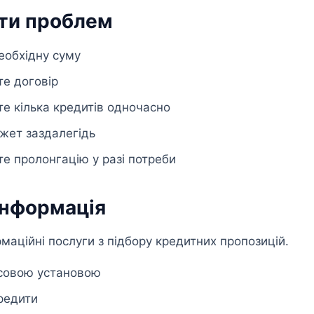
ути проблем
еобхідну суму
е договір
е кілька кредитів одночасно
жет заздалегідь
е пролонгацію у разі потреби
інформація
маційні послуги з підбору кредитних пропозицій.
нсовою установою
редити