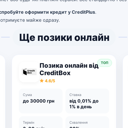
спробуйте оформити кредит у CreditPlus
.
и отримуєте майже одразу.
Ще позики онлайн
ТОП
Позика онлайн від
CreditBox
4.6/5
Сума
Ставка
до 30000 грн
від 0,01% до
1% в день
Термін
Схвалення