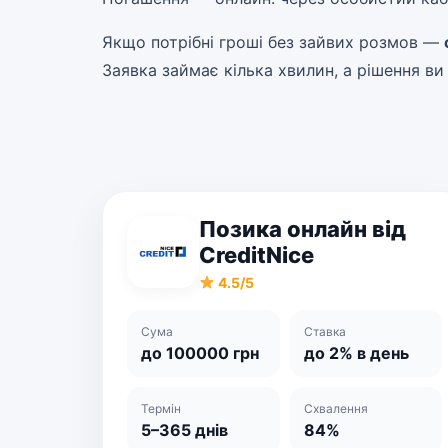
Якщо потрібні гроші без зайвих розмов —
Заявка займає кілька хвилин, а рішення в
Позика онлайн від
CreditNice
4.5/5
Сума
Ставка
до 100000 грн
до 2% в день
Термін
Схвалення
5–365 днів
84%