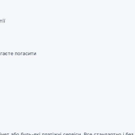
ії
гаєте погасити
ет або будь-які платіжні сервіси. Все стандартно і без