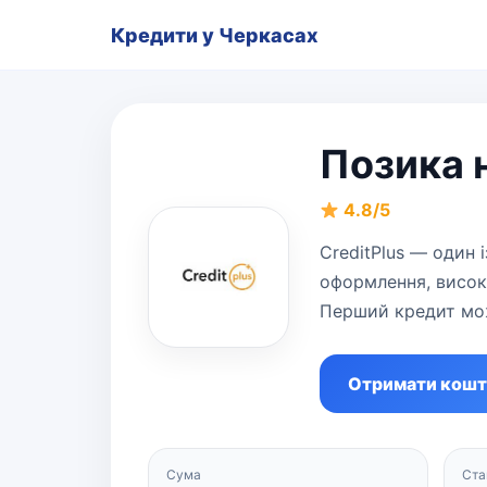
Кредити у Черкасах
Позика н
4.8/5
CreditPlus — один 
оформлення, висока
Перший кредит мож
Отримати кош
Сума
Ста