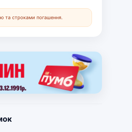
ю та строками погашення.
мок